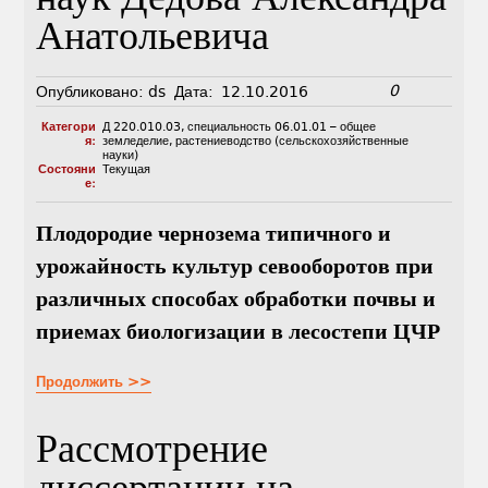
наук Дедова Александра
Анатольевича
0
Опубликовано:
ds
Дата:
12.10.2016
Категори
Д 220.010.03
,
специальность 06.01.01 – общее
я:
земледелие, растениеводство (сельскохозяйственные
науки)
Состояни
Текущая
е:
Плодородие чернозема типичного и
урожайность культур севооборотов при
различных способах обработки почвы и
приемах биологизации в лесостепи ЦЧР
Продолжить >>
Рассмотрение