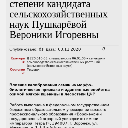
степени кандидата
сельскохозяйственных
наук Пушкарёвой
Вероники Игоревны
0
Опубликовано:
ds
Дата:
03.11.2020
Категори
Д 220.010.03
,
специальность 06.01.05 – селекция и
я:
семеноводство сельскохозяйственных расте-ний
(сельскохозяйственные науки)
Состояни
Текущая
е:
Влияние калибрования семян на морфо-
биологические признаки и адаптивные свойства
озимой мягкой пшеницы в лесостепи ЦЧР
Работа выполнена в федеральном государственном
бюджетном образовательном учреждении высшего
профессионального образования «Воронежский
государственный аграрный университет имени
императора Петра I», 394087, г. Воронеж, ул.
Мичурина, д. 1,
http://ds.vsau.ru/