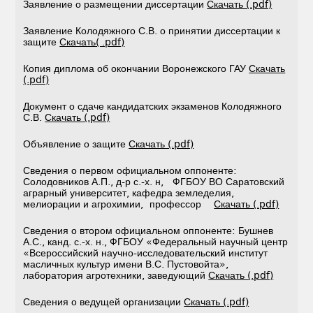
Заявление о размещении диссертации
Скачать (.pdf)
Заявление Колодяжного С.В. о принятии диссертации к
защите
Скачать( .pdf)
Копия диплома об окончании Воронежского ГАУ
Скачать
(.pdf)
Документ о сдаче кандидатских экзаменов Колодяжного
С.В.
Скачать (.pdf)
Объявление о защите
Скачать (.pdf)
Сведения о первом официальном оппоненте:
Солодовников А.П., д-р с.-х. н, ФГБОУ ВО Саратовский
аграрный университет, кафедра земледелия,
мелиорации и агрохимии, профессор
Скачать (.pdf)
Сведения о втором официальном оппоненте: Бушнев
А.С., канд. с.-х. н., ФГБОУ «Федеральный научный центр
«Всероссийский научно-исследовательский институт
масличных культур имени В.С. Пустовойта»,
лаборатория агротехники, заведующий
Скачать (.pdf)
Сведения о ведущей организации
Скачать (.pdf)