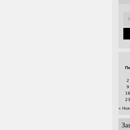
П
2
9
1
2
« Ноя
За