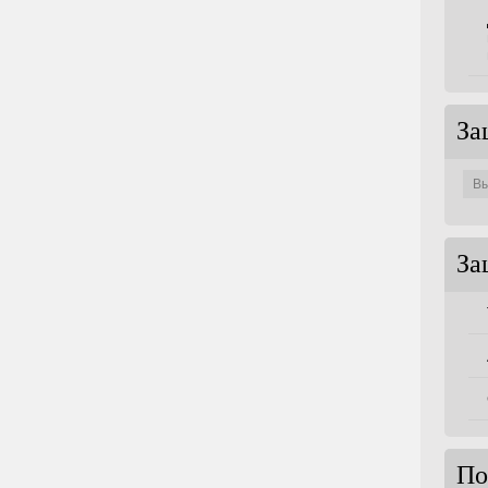
За
Защи
по
совет
За
По