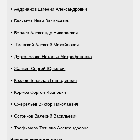
•
Андрианов Евгений Александрович
•
Баскаков Иван Васильевич
•
Беляев Александр Николаевич
•
Гиевский Алексей Михайлович
•
Дерканосова Наталья Митрофановна
•
Жачкин Сергей Юрьевич
•
Козлов Вячеслав Геннадиевич
•
Коржов Сергей Иванович
•
Ожерельев Виктор Николаевич
•
Остриков Валерий Васильевич
•
Трофимова Татьяна Александровна
Научная специальность
: