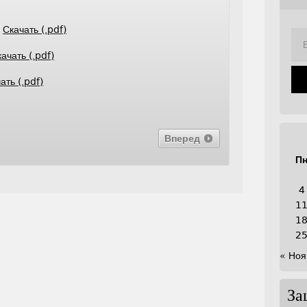
е
Скачать (.pdf)
ачать (.pdf)
ать (.pdf)
Вперед
П
4
1
1
2
« Ноя
За