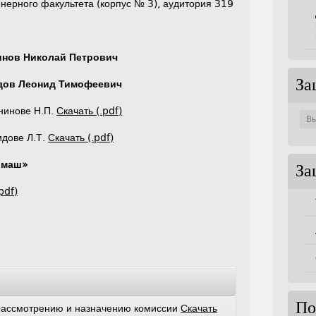
енерного факультета (корпус № 3), аудитория 319
нов Николай Петрович
За
дов Леонид Тимофеевич
Защи
нинове Н.П.
Скачать (.pdf)
по
совет
дове Л.Т.
Скачать (.pdf)
ьмаш»
За
pdf)
По
рассмотрению и назначению комиссии
Скачать