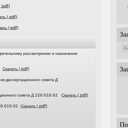
(.pdf)
ать (.pdf)
ать (.pdf)
За
Защи
по
совет
арительному рассмотрению и назначении
За
те
Скачать (.pdf)
ов диссертационного совета Д
ационного совета Д 220.010.02
Скачать (.pdf)
220.010.02
Скачать (.pdf)
По