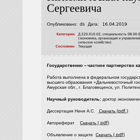
Сергеевича
Опубликовано:
ds
Дата:
16.04.2019
Категория:
Д 220.010.02
,
специальность 08.00.
(экономика, организация и управлени
сельское хозяйство)
Состояние:
Текущая
Государственно – частное партнерство к
Работа выполнена в федеральном государс
высшего образования «Дальневосточный го
Амурская обл., г. Благовещенск, ул. Политех
Научный руководитель:
доктор экономиче
Диссертация Неня А.С.
Скачать (pdf.)
Автореферат
Скачать (.pdf)
Объявление о защите
Скачать (.pdf)