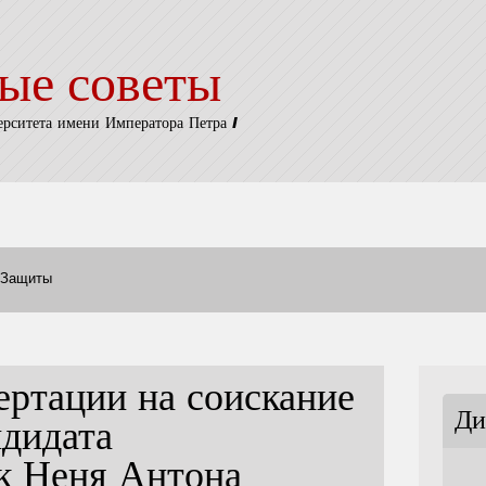
ые советы
ерситета имени Императора Петра I
Защиты
ертации на соискание
Ди
ндидата
к Неня Антона