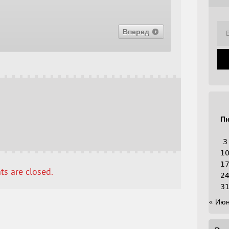
Вперед
П
3
1
1
s are closed.
2
3
« Ию