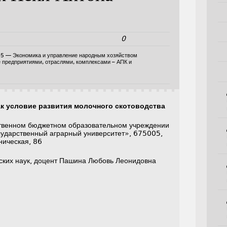
0
05 — Экономика и управление народным хозяйством
е предприятиями, отраслями, комплексами – АПК и
ак условие развития молочного скотоводства
твенном бюджетном образовательном учреждении
сударственный аграрный университет», 675005,
ническая, 86
ских наук, доцент Пашина Любовь Леонидовна