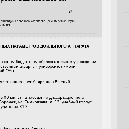
0
ханизации сельского хозяйства (технические науки,
010.04
НЫХ ПАРАМЕТРОВ ДОИЛЬНОГО АППАРАТА
твенном бюджетном образовательном учреждении
рственный аграрный университет имени
й ГАУ).
зяйственных наук Андрианов Евгений
ов 00 минут на заседании диссертационного
Воронеж, ул. Тимирязева, д. 13, учебный корпус
аудитория 319
ов Вячеслав Михайлович