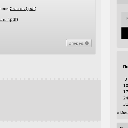
епени
Скачать (.pdf)
ать (.pdf)
Вперед
П
3
1
1
2
3
« Ию