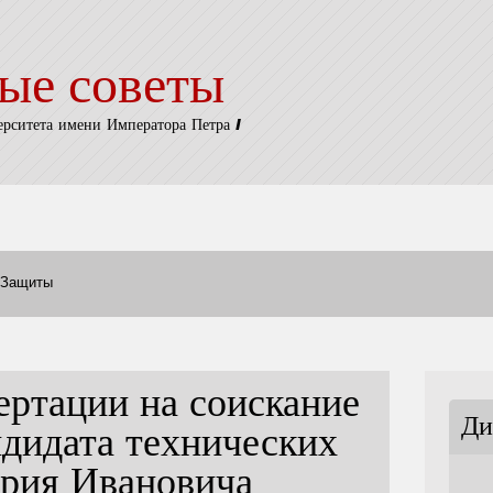
ые советы
ерситета имени Императора Петра I
Защиты
ертации на соискание
Ди
ндидата технических
трия Ивановича