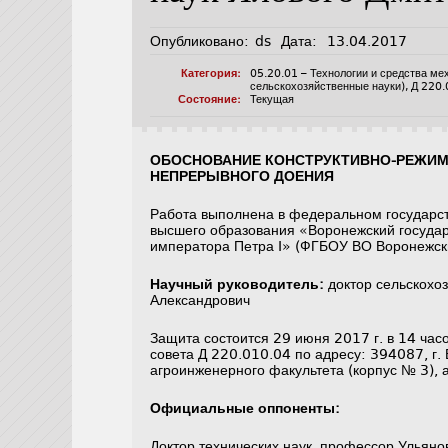
Опубликовано:
ds
Дата:
13.04.2017
Категория:
05.20.01 – Технологии и средства ме
сельскохозяйственные науки)
,
Д 220.
Состояние:
Текущая
ОБОСНОВАНИЕ КОНСТРУКТИВНО-РЕЖИМ
НЕПРЕРЫВНОГО ДОЕНИЯ
Работа выполнена в федеральном государс
высшего образования «Воронежский госуда
императора Петра I» (ФГБОУ ВО Воронежски
Научный руководитель:
доктор сельскохо
Александрович
Защита состоится 29 июня 2017 г. в 14 час
совета Д 220.010.04 по адресу: 394087, г. 
агроинженерного факультета (корпус № 3), 
Официальные оппоненты:
Доктор технических наук, профессор Ульян