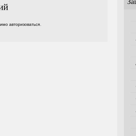
За
ий
димо
авторизоваться
.