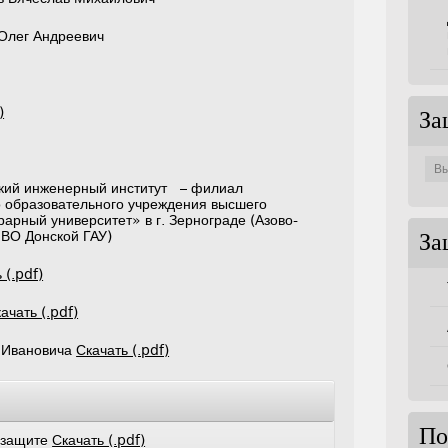
 Олег Андреевич
)
За
Защи
по
совет
кий инженерный институт – филиал
 образовательного учреждения высшего
арный университет» в г. Зернограде (Азово-
ВО Донской ГАУ)
За
 (.pdf)
ачать (.pdf)
 Ивановича
Скачать (.pdf)
По
к защите
Скачать (.pdf)