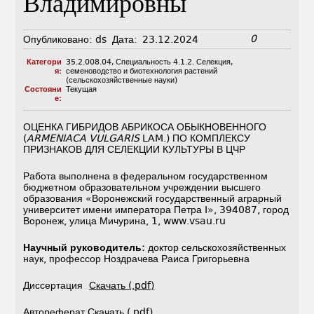
Владимировны
0
Опубликовано:
ds
Дата:
23.12.2024
Категори
35.2.008.04
,
Специальность 4.1.2. Селекция,
я:
семеноводство и биотехнология растений
(сельскохозяйственные науки)
Состояни
Текущая
е:
ОЦЕНКА ГИБРИДОВ АБРИКОСА ОБЫКНОВЕННОГО
(
ARMENIACA VULGARIS
LAM.) ПО КОМПЛЕКСУ
ПРИЗНАКОВ ДЛЯ СЕЛЕКЦИИ КУЛЬТУРЫ В ЦЧР
Работа выполнена в федеральном государственном
бюджетном образовательном учреждении высшего
образования «Воронежский государственный аграрный
университет имени императора Петра I», 394087, город
Воронеж, улица Мичурина, 1, www.vsau.ru
Научный руководитель:
доктор сельскохозяйственных
наук, профессор Ноздрачева Раиса Григорьевна
Диссертация
Скачать (.pdf)
Автореферат
Скачать (.pdf).