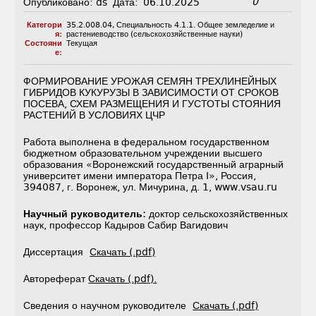
0
Опубликовано:
ds
Дата:
06.10.2025
Категори
35.2.008.04
,
Специальность 4.1.1. Общее земледелие и
я:
растениеводство (сельскохозяйственные науки)
Состояни
Текущая
е:
ФОРМИРОВАНИЕ УРОЖАЯ СЕМЯН ТРЕХЛИНЕЙНЫХ
ГИБРИДОВ КУКУРУЗЫ В ЗАВИСИМОСТИ ОТ СРОКОВ
ПОСЕВА, СХЕМ РАЗМЕЩЕНИЯ И ГУСТОТЫ СТОЯНИЯ
РАСТЕНИЙ В УСЛОВИЯХ ЦЧР
Работа выполнена в федеральном государственном
бюджетном образовательном учреждении высшего
образования «Воронежский государственный аграрный
университет имени императора Петра I», Россия,
394087, г. Воронеж, ул. Мичурина, д. 1, www.vsau.ru
Научный руководитель:
доктор сельскохозяйственных
наук, профессор Кадыров Сабир Вагидович
Диссертация
Скачать (.pdf)
Автореферат
Скачать (.pdf).
Сведения о научном руководителе
Скачать (.pdf)