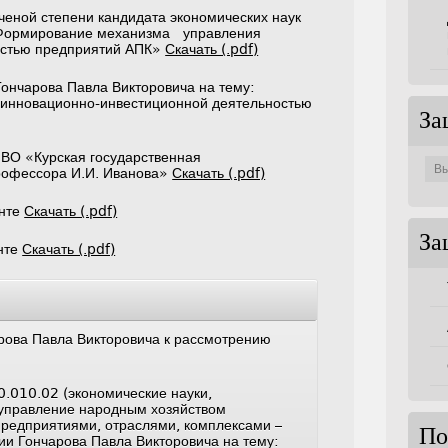
ченой степени кандидата экономических наук
 «Формирование механизма управления
остью предприятий АПК»
Скачать (.pdf)
Гончарова Павла Викторовича на тему:
инновационно-инвестиционной деятельностью
За
Защи
ВО «Курская государственная
по
рофессора И.И. Иванова»
Скачать (.pdf)
совет
енте
Скачать (.pdf)
За
нте
Скачать (.pdf)
рова Павла Викторовича к рассмотрению
0.010.02 (экономические науки,
 управление народным хозяйством
предприятиями, отраслями, комплексами –
По
ции Гончарова Павла Викторовича на тему: