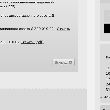
 инновационно-инвестиционной
ать (.pdf)
ленов диссертационного совета Д
ртационного совета Д 220.010.02
Скачать
Д 220.010.02
Скачать (.pdf)
П
Вперед
3
1
1
2
3
« Ию