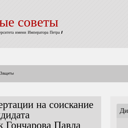
ые советы
ерситета имени Императора Петра I
Защиты
ертации на соискание
Ди
ндидата
к Гончарова Павла