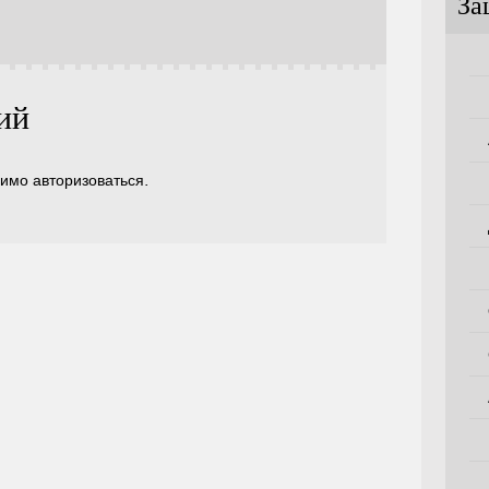
За
ий
димо
авторизоваться
.