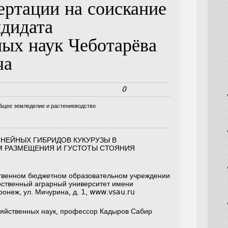
ертации на соискание
ндидата
ных наук Чеботарёва
ча
0
бщее земледелие и растениеводство
НЕЙНЫХ ГИБРИДОВ КУКУРУЗЫ В
М РАЗМЕЩЕНИЯ И ГУСТОТЫ СТОЯНИЯ
твенном бюджетном образовательном учреждении
рственный аграрный университет имени
ронеж, ул. Мичурина, д. 1, www.vsau.ru
зяйственных наук, профессор Кадыров Сабир