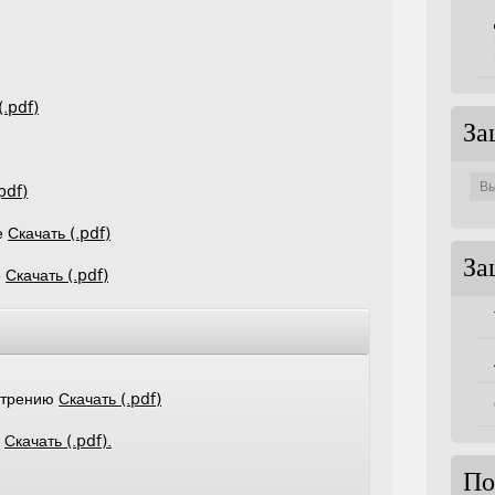
(.pdf)
За
Защи
по
pdf)
совет
е
Скачать (.pdf)
За
е
Скачать (.pdf)
мотрению
Скачать (.pdf)
е
Скачать (.pdf).
По