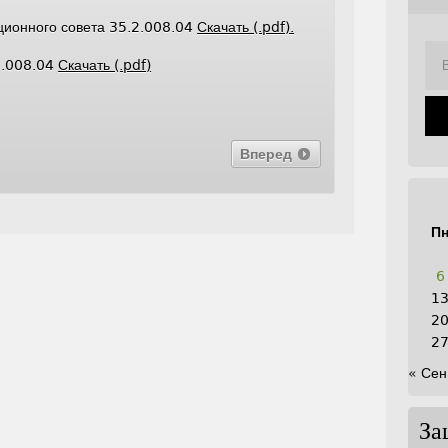
ционного совета 35.2.008.04
Скачать (.pdf).
2.008.04
Скачать (.pdf)
Вперед
П
6
1
2
2
« Сен
За