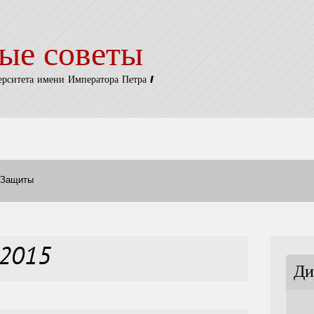
ые советы
ерситета имени Императора Петра I
Защиты
ь2015
Ди