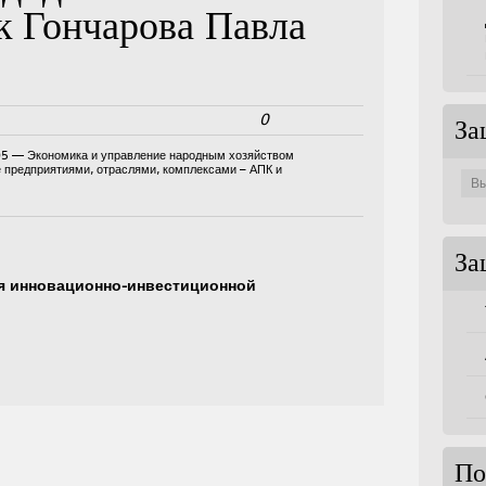
к Гончарова Павла
0
За
05 — Экономика и управление народным хозяйством
Защи
е предприятиями, отраслями, комплексами – АПК и
по
совет
За
 инновационно-инвестиционной
По