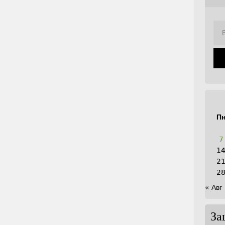
П
7
1
2
2
« Авг
За