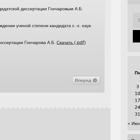
ндидатской диссертации Гончаровым А.Б.
дении ученой степени кандидата с.-х. наук
иссертации Гончарова А.Б.
Скачать (.pdf)
П
Вперед
3
1
1
2
3
« Ию