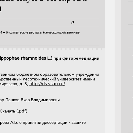
а
0
14 – биологические ресурсы (сельскохозяйственные
ippophae rhamnoides L.) при фиторемедиации
твенном бюджетном образовательном учреждении
рственный лесотехнический университет имени
мирязева, д. 8,
http://ds.vsau.ru/
сор Панков Яков Владимирович
Скачать (.pdf)
рова А.Б. о принятии диссертации к защите