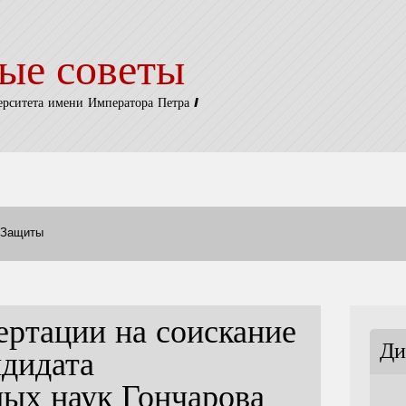
ые советы
ерситета имени Императора Петра I
Защиты
ертации на соискание
Ди
ндидата
ных наук Гончарова