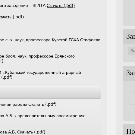
ого заведения – ВГЛТА
Скачать (.pdf)
ачать (.pdf)
За
е с.-х. наук, профессоре Курской ГСХА Стифееве
Защи
по
совет
е биол. наук, профессоре Брянского
f)
 «Кубанский государственный аграрный
За
 (.pdf)
лнения работы
Скачать (.pdf)
ва А.Б. к предварительному рассмотрению
По
ова А.Б.
Скачать (.pdf)