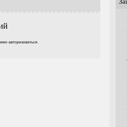
За
ий
димо
авторизоваться
.