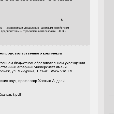
0
05 — Экономика и управление народным хозяйством
е предприятиями, отраслями, комплексами – АПК и
гропродовольственного комплекса
твенном бюджетном образовательном учреждении
рственный аграрный университет имени
оронеж, ул. Мичурина, 1 cайт: www.vsau.ru
ских наук, профессор Улезько Андрей
Скачать (.pdf)