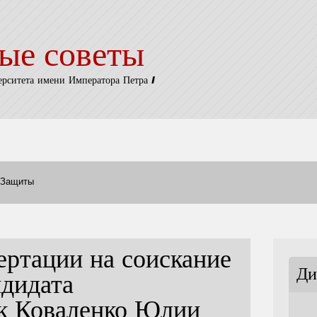
ые советы
ерситета имени Императора Петра I
Защиты
ертации на соискание
Ди
ндидата
ук Коваленко Юлии