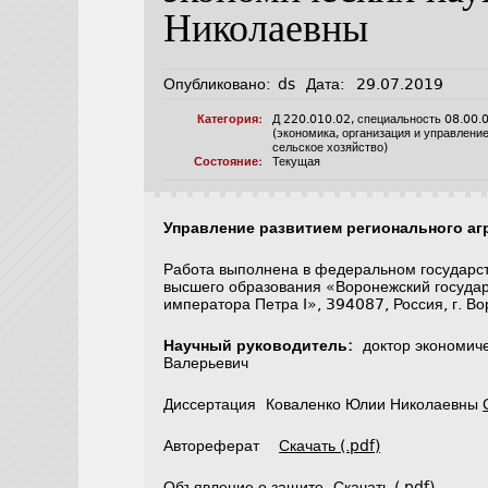
Николаевны
Опубликовано:
ds
Дата:
29.07.2019
Категория:
Д 220.010.02
,
специальность 08.00.
(экономика, организация и управлени
сельское хозяйство)
Состояние:
Текущая
Управление развитием регионального а
Работа выполнена в федеральном государс
высшего образования «Воронежский госуда
императора Петра I», 394087, Россия, г. В
Научный руководитель:
доктор экономиче
Валерьевич
Диссертация Коваленко Юлии Николаевны
Автореферат
Скачать (.pdf)
Объявление о защите
Скачать (.pdf)