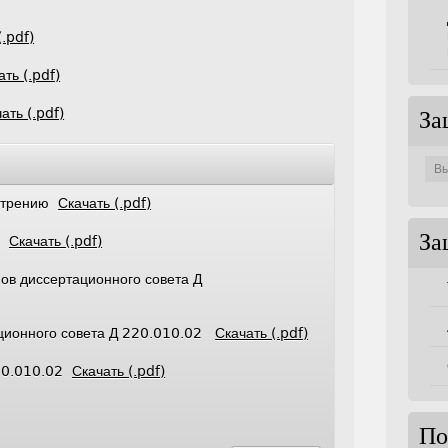
(.pdf)
ать (.pdf)
ать (.pdf)
За
Защи
по
совет
мотрению
Скачать (.pdf)
За
те
Скачать (.pdf)
ов диссертационного совета Д
ационного совета Д 220.010.02
Скачать (.pdf)
220.010.02
Скачать (.pdf)
По