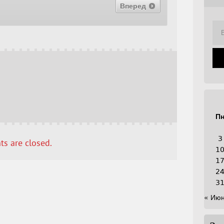
Вперед
П
3
s are closed.
1
1
2
3
« Ию