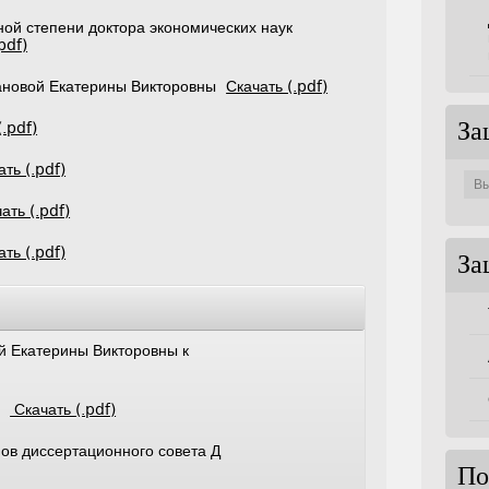
ой степени доктора экономических наук
pdf)
вановой Екатерины Викторовны
Скачать (.pdf)
(.pdf)
За
Защи
ать (.pdf)
по
совет
ать (.pdf)
ать (.pdf)
За
й Екатерины Викторовны к
те
Скачать (.pdf)
ов диссертационного совета Д
По