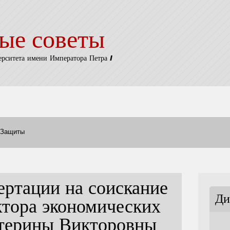
ые советы
ерситета имени Императора Петра I
Защиты
ертации на соискание
Ди
ктора экономических
атерины Викторовны