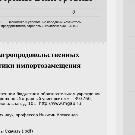
0
05 — Экономика и управление народным хозяйством
е предприятиями, отраслями, комплексами – АПК и
 агропродовольственных
итики импортозамещения
твенном бюджетном образовательном учреждении
рственный аграрный университет» , 393760,
ациональная, д. 101 http://www.mgau.ru
их наук, профессор Никитин Александр
вны
Скачать (.pdf)