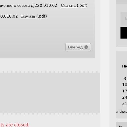
ационного совета Д 220.010.02
Скачать (.pdf)
220.010.02
Скачать (.pdf)
Вперед
П
3
1
1
2
3
« Ию
s are closed.