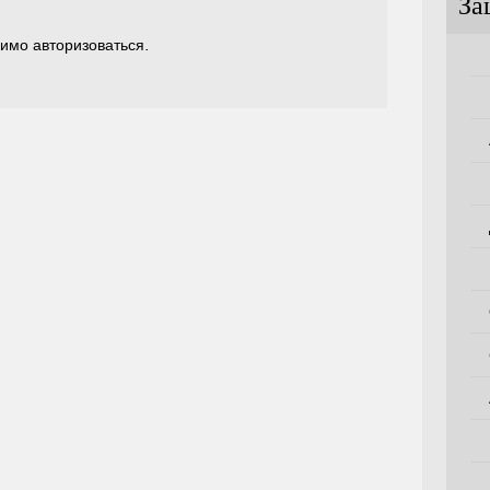
За
димо
авторизоваться
.