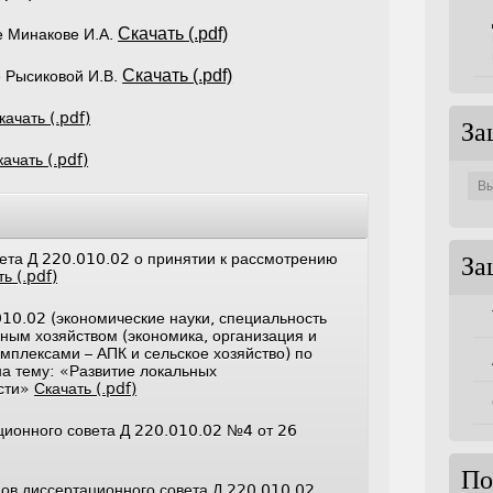
Скачать (.pdf)
е Минакове И.А.
Скачать (.pdf)
 Рысиковой И.В.
качать (.pdf)
За
качать (.pdf)
Защи
по
совет
ета Д 220.010.02 о принятии к рассмотрению
За
ь (.pdf)
10.02 (экономические науки, специальность
ным хозяйством (экономика, организация и
мплексами – АПК и сельское хозяйство) по
а тему: «Развитие локальных
асти»
Скачать (.pdf)
ционного совета Д 220.010.02 №4 от 26
По
ов диссертационного совета Д 220.010.02