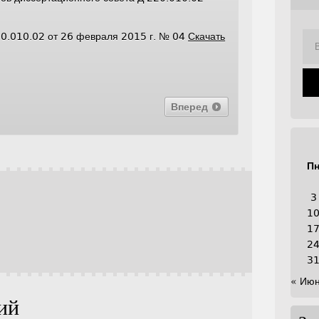
20.010.02 от 26 февраля 2015 г. № 04
Скачать
Вперед
П
3
1
1
2
3
« Ию
ий