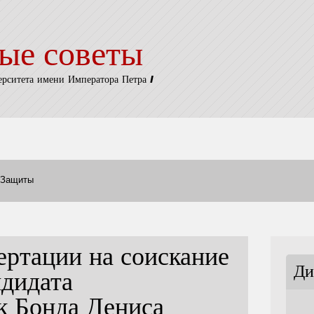
ые советы
ерситета имени Императора Петра I
Защиты
ертации на соискание
Ди
ндидата
к Бонда Дениса