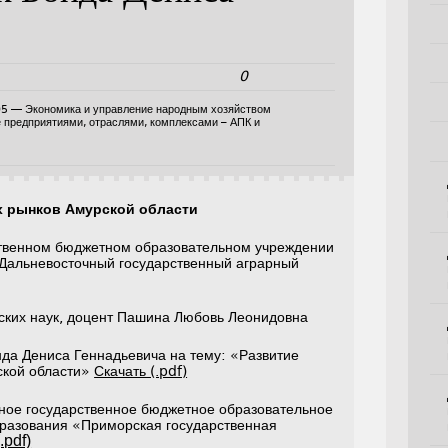
0
05 — Экономика и управление народным хозяйством
е предприятиями, отраслями, комплексами – АПК и
 рынков Амурской области
твенном бюджетном образовательном учреждении
Дальневосточный государственный аграрный
ских наук, доцент Пашина Любовь Леонидовна
нда Дениса Геннадьевича на тему: «Развитие
ской области»
Скачать (.pdf)
ное государственное бюджетное образовательное
разования «Приморская государственная
.pdf)