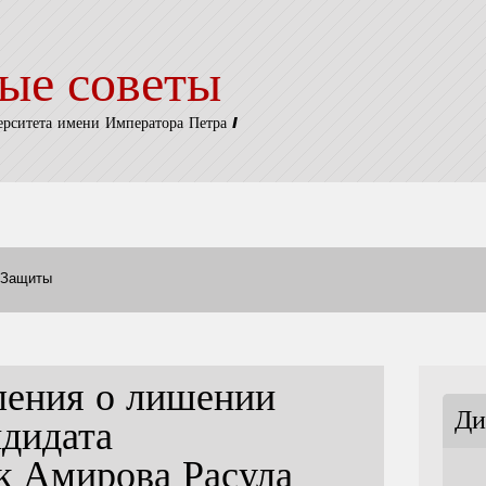
ые советы
ерситета имени Императора Петра I
Защиты
ления о лишении
Ди
ндидата
к Амирова Расула