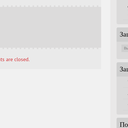
За
Защи
по
совет
s are closed.
За
По