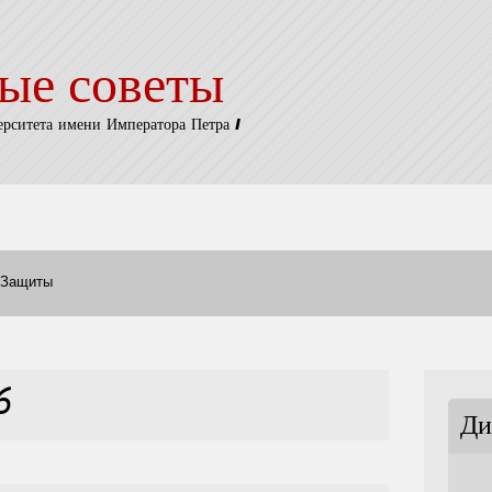
ые советы
ерситета имени Императора Петра I
Защиты
6
Ди