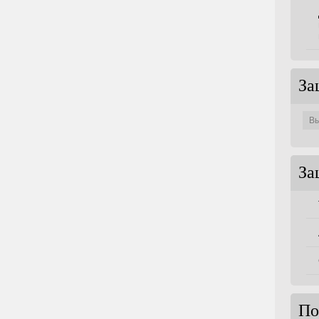
За
Защи
по
совет
За
По