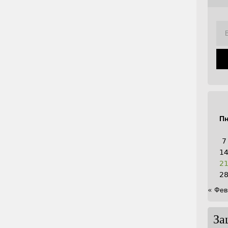
П
7
1
2
2
« Фев
За