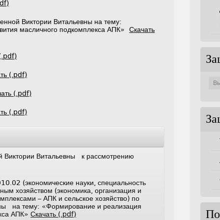
df)
ренной Виктории Витальевны на тему:
звития масличного подкомплекса АПК»
Скачать
(.pdf)
За
ть (.pdf)
Защи
по
совет
ать (.pdf)
ть (.pdf)
За
ой Виктории Витальевны к рассмотрению
10.02 (экономические науки, специальность
ным хозяйством (экономика, организация и
мплексами – АПК и сельское хозяйство) по
вны на тему: «Формирование и реализация
По
екса АПК»
Скачать (.pdf)