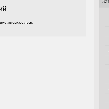
За
ий
димо
авторизоваться
.