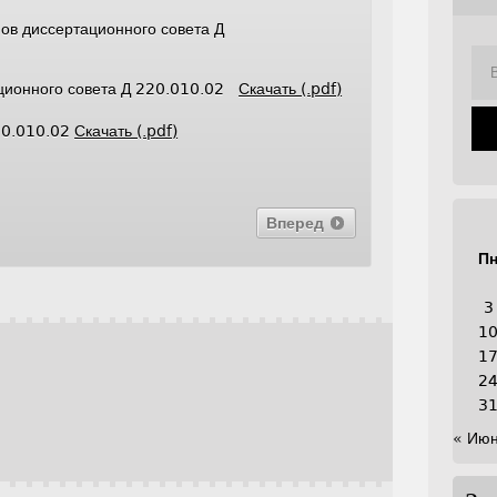
ов диссертационного совета Д
ационного совета Д 220.010.02
Скачать (.pdf)
20.010.02
Скачать (.pdf)
Вперед
П
3
1
1
2
3
« Ию