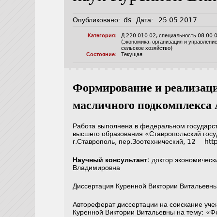
Опубликовано:
ds
Дата:
25.05.2017
Категория:
Д 220.010.02
,
специальность 08.00.
(экономика, организация и управлени
сельское хозяйство)
Состояние:
Текущая
Формирование и реализаци
масличного подкомплекс
Работа выполнена в федеральном государс
высшего образования «Ставропольский госу
г.Ставрополь, пер.Зоотехнический, 12 htt
Научный консультант:
доктор экономическ
Владимировна
Диссертация Куренной Виктории Витальев
Автореферат диссертации на соискание уче
Куренной Виктории Витальевны на тему: «Ф