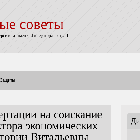
ые советы
ерситета имени Императора Петра I
Защиты
ертации на соискание
Ди
ктора экономических
ктории Витальевны