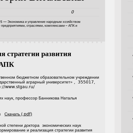
0
05 — Экономика и управление народным хозяйством
е предприятиями, отраслями, комплексами – АПК и
я стратегии развития
а АПК
твенном бюджетном образовательном учреждении
дарственный аграрный университет» , 355017,
p://www.stgau.ru/
их наук, профессор Банникова Наталья
ны
Скачать (.pdf)
ной степени доктора экономических наук
ормирование и реализация стратегии развития