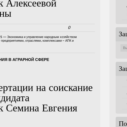
к Алексеевой
вны
0
За
05 — Экономика и управление народным хозяйством
е предприятиями, отраслями, комплексами – АПК и
Защи
по
совет
ИЯ В АГРАРНОЙ СФЕРЕ
За
ертации на соискание
ндидата
к Семина Евгения
По