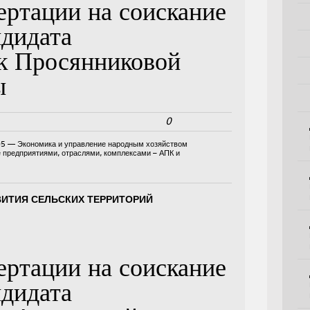
ертации на соискание
ндидата
к Просянниковой
ы
0
05 — Экономика и управление народным хозяйством
е предприятиями, отраслями, комплексами – АПК и
ВИТИЯ СЕЛЬСКИХ ТЕРРИТОРИЙ
ертации на соискание
ндидата