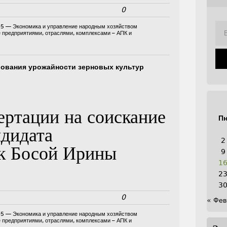
0
05 — Экономика и управление народным хозяйством
е предприятиями, отраслями, комплексами – АПК и
ования урожайности зерновых культур
ертации на соискание
П
ндидата
2
ук Босой Ирины
9
1
2
3
0
« Фев
05 — Экономика и управление народным хозяйством
е предприятиями, отраслями, комплексами – АПК и