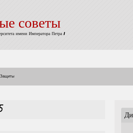
ые советы
ерситета имени Императора Петра I
Защиты
5
Ди