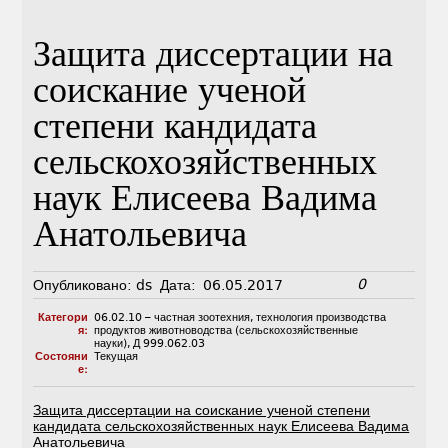
Защита диссертации на
соискание ученой
степени кандидата
сельскохозяйственных
наук Елисеева Вадима
Анатольевича
0
Опубликовано:
ds
Дата:
06.05.2017
Категори
06.02.10 – частная зоотехния, технология производства
я:
продуктов животноводства (сельскохозяйственные
науки)
,
Д 999.062.03
Состояни
Текущая
е:
Защита диссертации на соискание ученой степени
кандидата сельскохозяйственных наук Елисеева Вадима
Анатольевича