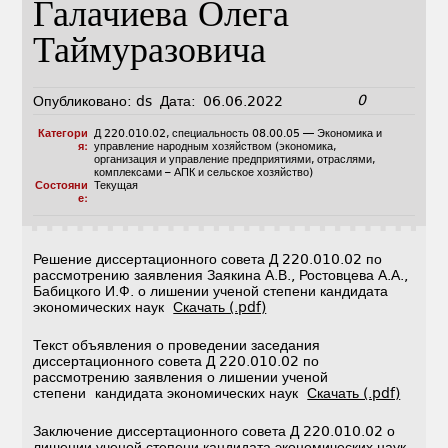
Галачиева Олега
Таймуразовича
0
Опубликовано:
ds
Дата:
06.06.2022
Категори
Д 220.010.02
,
специальность 08.00.05 — Экономика и
я:
управление народным хозяйством (экономика,
организация и управление предприятиями, отраслями,
комплексами – АПК и сельское хозяйство)
Состояни
Текущая
е:
Решение диссертационного совета Д 220.010.02 по
рассмотрению заявления Заякина А.В., Ростовцева А.А.,
Бабицкого И.Ф. о лишении ученой степени кандидата
экономических наук
Скачать (.pdf)
Текст объявления о проведении заседания
диссертационного совета Д 220.010.02 по
рассмотрению заявления о лишении ученой
степени кандидата экономических наук
Скачать (.pdf)
Заключение диссертационного совета Д 220.010.02 о
лишении ученой степени кандидата экономических наук