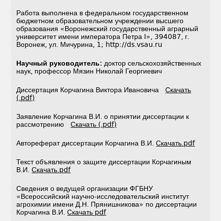
Работа выполнена в федеральном государственном
бюджетном образовательном учреждении высшего
образования «Воронежский государственный аграрный
университет имени императора Петра I», 394087, г.
Воронеж, ул. Мичурина, 1; http://ds.vsau.ru
Научный руководитель:
доктор сельскохозяйственных
наук, профессор Мязин Николай Георгиевич
Диссертация Корчагина Виктора Ивановича
Скачать
(.pdf)
Заявление Корчагина В.И. о принятии диссертации к
рассмотрению
Скачать (.pdf)
Автореферат диссертации Корчагина В.И.
Скачать.pdf
Текст объявления о защите диссертации Корчагиным
В.И.
Скачать.pdf
Сведения о ведущей организации ФГБНУ
«Всероссийский научно-исследовательский институт
агрохимии имени Д.Н. Прянишникова» по диссертации
Корчагина В.И.
Скачать pdf