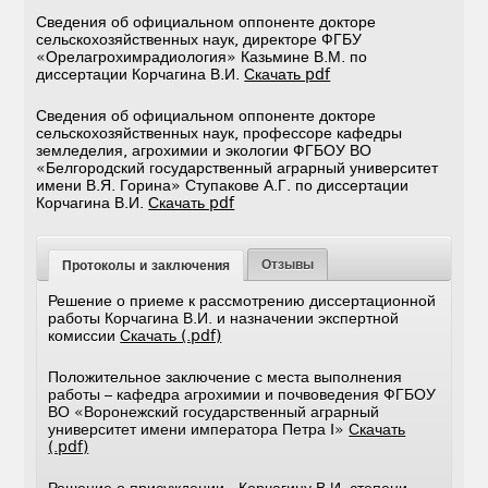
Сведения об официальном оппоненте докторе
сельскохозяйственных наук, директоре ФГБУ
«Орелагрохимрадиология» Казьмине В.М. по
диссертации Корчагина В.И.
Скачать pdf
Сведения об официальном оппоненте докторе
сельскохозяйственных наук, профессоре кафедры
земледелия, агрохимии и экологии ФГБОУ ВО
«Белгородский государственный аграрный университет
имени В.Я. Горина» Ступакове А.Г. по диссертации
Корчагина В.И.
Скачать pdf
Отзывы
Протоколы и заключения
Решение о приеме к рассмотрению диссертационной
работы Корчагина В.И. и назначении экспертной
комиссии
Скачать (.pdf)
Положительное заключение с места выполнения
работы – кафедра агрохимии и почвоведения ФГБОУ
ВО «Воронежский государственный аграрный
университет имени императора Петра I»
Скачать
(.pdf)
Решение о присуждении Корчагину В.И. степени