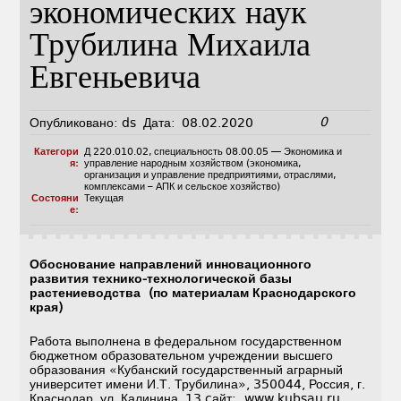
экономических наук
Трубилина Михаила
Евгеньевича
0
Опубликовано:
ds
Дата:
08.02.2020
Категори
Д 220.010.02
,
специальность 08.00.05 — Экономика и
я:
управление народным хозяйством (экономика,
организация и управление предприятиями, отраслями,
комплексами – АПК и сельское хозяйство)
Состояни
Текущая
е:
Обоснование направлений инновационного
развития технико-технологической базы
растениеводства (по материалам Краснодарского
края)
Работа выполнена в федеральном государственном
бюджетном образовательном учреждении высшего
образования «Кубанский государственный аграрный
университет имени И.Т. Трубилина», 350044, Россия, г.
Краснодар, ул. Калинина, 13 cайт: www.kubsau.ru