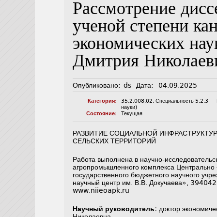
Рассмотрение дисс
ученой степени ка
экономических нау
Дмитрия Николаев
Опубликовано:
ds
Дата:
04.09.2025
Категория:
35.2.008.02
,
Специальность 5.2.3 — 
науки)
Состояние:
Текущая
РАЗВИТИЕ СОЦИАЛЬНОЙ ИНФРАСТРУКТУ
СЕЛЬСКИХ ТЕРРИТОРИЙ
Работа выполнена в научно-исследовательск
агропромышленного комплекса Центрально 
государственного бюджетного научного уч
научный центр им. В.В. Докучаева», 394042
www.niieoapk.ru
Научный руководитель:
доктор экономиче
Николаевна