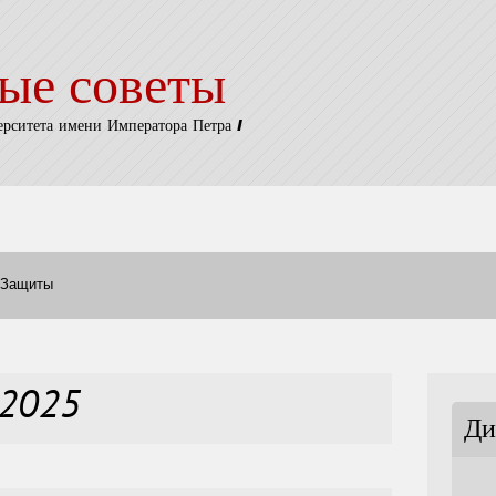
ые советы
ерситета имени Императора Петра I
Защиты
ь2025
Ди