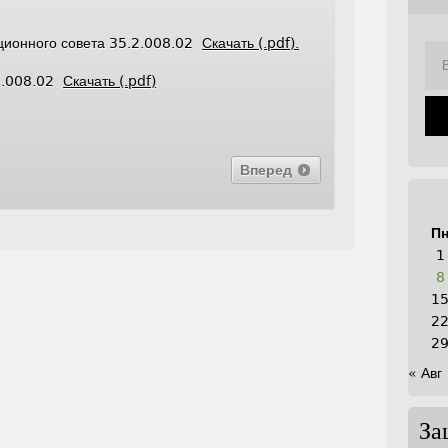
ационного совета 35.2.008.02
Скачать (.pdf).
.2.008.02
Скачать (.pdf)
Вперед
П
1
8
1
2
2
« Авг
За