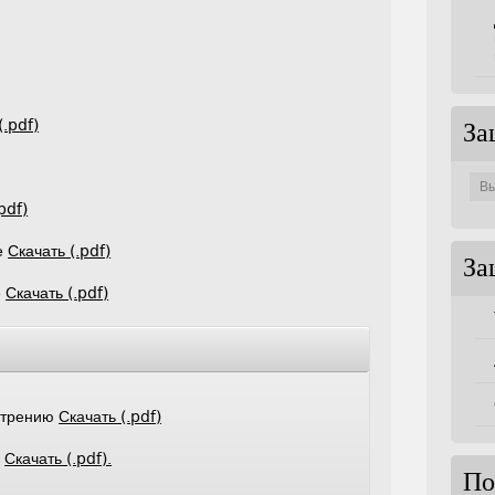
(.pdf)
За
Защи
по
совет
pdf)
е
Скачать (.pdf)
За
е
Скачать (.pdf)
мотрению
Скачать (.pdf)
е
Скачать (.pdf).
По