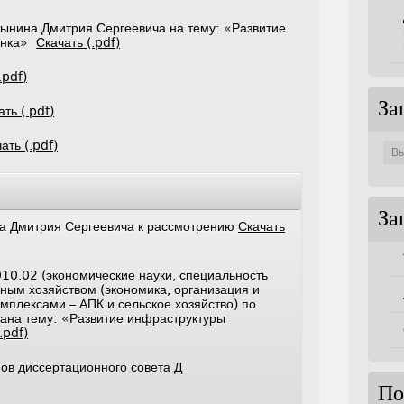
тынина Дмитрия Сергеевича на тему: «Развитие
рынка»
Скачать (.pdf)
.pdf)
За
ать (.pdf)
Защи
ать (.pdf)
по
совет
За
а Дмитрия Сергеевича к рассмотрению
Скачать
10.02 (экономические науки, специальность
ным хозяйством (экономика, организация и
мплексами – АПК и сельское хозяйство) по
ана тему: «Развитие инфраструктуры
.pdf)
ов диссертационного совета Д
По