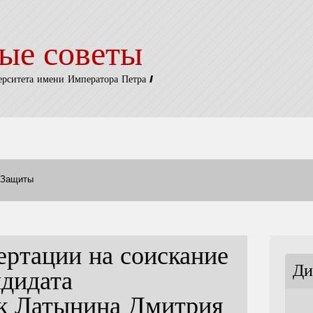
ые советы
ерситета имени Императора Петра I
Защиты
ертации на соискание
Ди
ндидата
ук Латынина Дмитрия