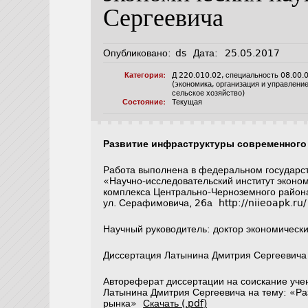
Сергеевича
Опубликовано:
ds
Дата:
25.05.2017
Категория:
Д 220.010.02
,
специальность 08.00.
(экономика, организация и управлени
сельское хозяйство)
Состояние:
Текущая
Развитие инфраструктуры современного
Работа выполнена в федеральном государс
«Научно-исследовательский институт эконо
комплекса Центрально-Черноземного район
ул. Серафимовича, 26а http://niieoapk.ru/
Научный руководитель: доктор экономическ
Диссертация Латынина Дмитрия Сергеевич
Автореферат диссертации на соискание уче
Латынина Дмитрия Сергеевича на тему: «Ра
рынка»
Скачать (.pdf)