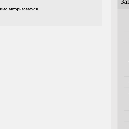
За
димо
авторизоваться
.