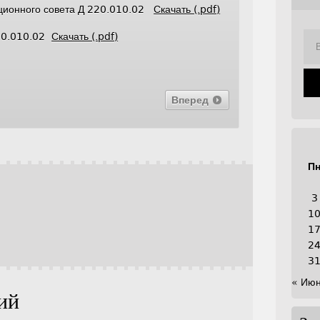
ационного совета Д 220.010.02
Скачать (.pdf)
220.010.02
Скачать (.pdf)
Вперед
П
3
1
1
2
3
« Ию
ий