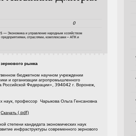
0
05 — Экономика и управление народным хозяйством
е предприятиями, отраслями, комплексами – АПК и
 зернового рынка
твенном бюджетном научном учреждении
мики и организации агропромышленного
а Российской Федерации», 394042 г. Воронеж,
их наук, профессор Чарыкова Ольга Генсановна
а
Скачать (.pdf)
ной степени кандидата экономических наук
звитие инфраструктуры современного зернового