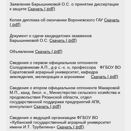
Заявление Барышниковой О.С. о принятии диссертации
к защите
Скачать (.pdf)
Копия диплома об окончании Воронежского ГАУ
Скачать
(.pdf)
Документ о сдаче кандидатских экзаменов
Барышниковой О.С.
Скачать (.pdf)
Объявление
Скачать (.pdf)
Сведения о первом официальном оппоненте
Солодовникове А.П., д-р с.-х. н, профессора ФГБОУ ВО
Саратовский аграрный университет, кафедра
земледелия, мелиорации и агрохимии
Скачать (.pdf)
Сведения о втором официальном оппоненте Макаровой
М.П., канд. биол. н., Министерство сельского хозяйства и
продовольствия Рязанской области, отдел
государственной поддержки предприятий АПК,
консультант
Скачать (.pdf)
Сведения о ведущей организации ФГБОУ ВО
«Кубанский государственный аграрный университет
имени И.Т. Трубилина»
Скачать (.pdf)