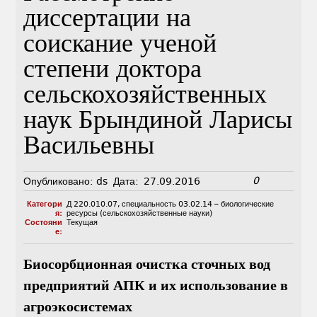
диссертации на
соискание ученой
степени доктора
сельскохозяйственных
наук Брындиной Ларисы
Васильевны
0
Опубликовано:
ds
Дата:
27.09.2016
Категори
Д 220.010.07
,
специальность 03.02.14 – биологические
я:
ресурсы (сельскохозяйственные науки)
Состояни
Текущая
е:
Биосорбционная очистка сточных вод
предприятий АПК и их использование в
агроэкосистемах