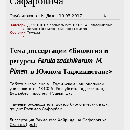
Сафаровича
0
Опубликовано:
ds
Дата:
19.05.2017
Категори
Д 220.010.07
,
специальность 03.02.14 – биологические
я:
ресурсы (сельскохозяйственные науки)
Состояни
Текущая
е:
Тема диссертации «Биология и
ресурсы
Ferula
tadshikorum
M.
Pimen. в Южном Таджикистане»
Работа выполнена в Таджикском национальном
университете, 734025, Республика Таджикистан, г.
Душанбе, проспект Рудаки, 17.
Научный руководитель: доктор биологических наук,
доцент Рахимов Сафарбек
Диссертация Рахмонова Хайриддина Сафаровича
Скачать (.pdf)