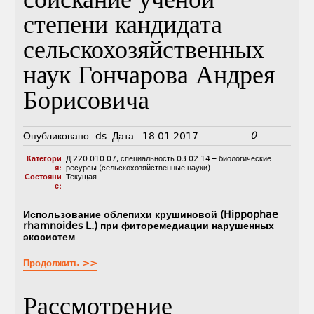
соискание ученой
степени кандидата
сельскохозяйственных
наук Гончарова Андрея
Борисовича
0
Опубликовано:
ds
Дата:
18.01.2017
Категори
Д 220.010.07
,
специальность 03.02.14 – биологические
я:
ресурсы (сельскохозяйственные науки)
Состояни
Текущая
е:
Использование облепихи крушиновой (Hippophae
rhamnoides L.) при фиторемедиации нарушенных
экосистем
Продолжить >>
Рассмотрение