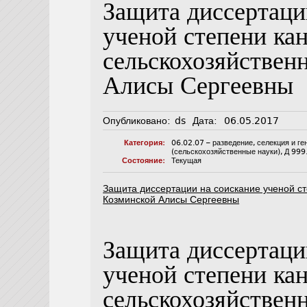
Защита диссертаци
ученой степени ка
сельскохозяйствен
Алисы Сергеевны
Опубликовано:
ds
Дата:
06.05.2017
Категория:
06.02.07 – разведение, селекция и г
(сельскохозяйственные науки)
,
Д 999
Состояние:
Текущая
Защита диссертации на соискание ученой ст
Козминской Алисы Сергеевны
Защита диссертаци
ученой степени ка
сельскохозяйствен