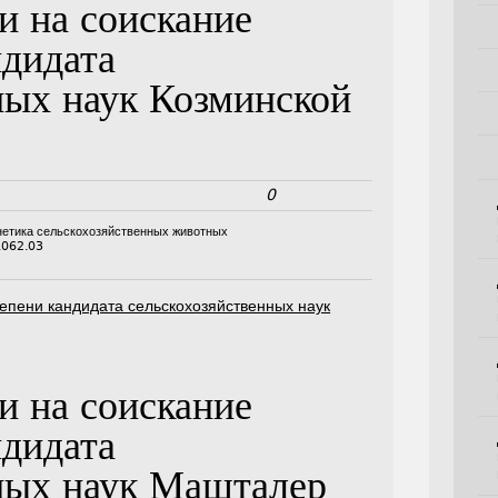
и на соискание
ндидата
ных наук Козминской
0
енетика сельскохозяйственных животных
.062.03
епени кандидата сельскохозяйственных наук
и на соискание
ндидата
ных наук Машталер