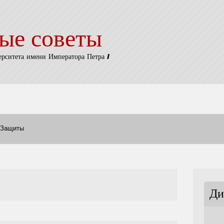
ые советы
ерситета имени Императора Петра I
Защиты
Ди