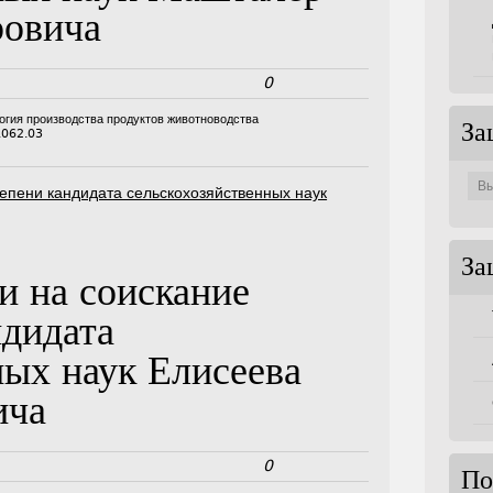
овича
0
логия производства продуктов животноводства
За
.062.03
Защи
по
епени кандидата сельскохозяйственных наук
совет
За
и на соискание
ндидата
ных наук Елисеева
ича
0
По