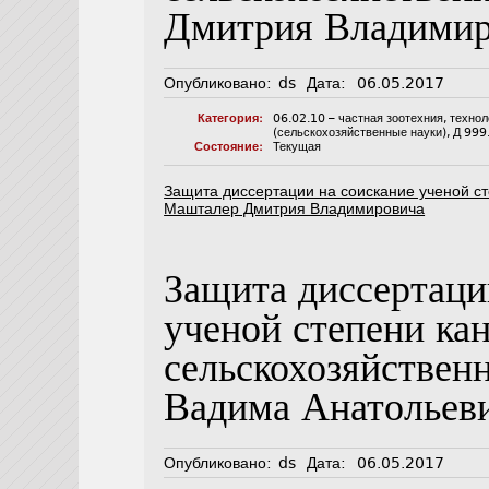
Дмитрия Владимир
Опубликовано:
ds
Дата:
06.05.2017
Категория:
06.02.10 – частная зоотехния, техно
(сельскохозяйственные науки)
,
Д 999
Состояние:
Текущая
Защита диссертации на соискание ученой ст
Машталер Дмитрия Владимировича
Защита диссертаци
ученой степени ка
сельскохозяйствен
Вадима Анатольев
Опубликовано:
ds
Дата:
06.05.2017