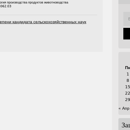
логия производства продуктов животноводства
.062.03
епени кандидата сельскохозяйственных наук
П
1
8
1
2
2
« Апр
За