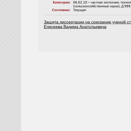
Категория:
06.02.10 – частная зоотехния, техно
(сельскохозяйственные науки)
,
Д 999
Состояние:
Текущая
Защита диссертации на соискание ученой ст
Елисеева Вадима Анатольевича