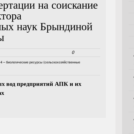
ертации на соискание
ктора
ных наук Брындиной
ы
0
14 – биологические ресурсы (сельскохозяйственные
ых вод предприятий АПК и их
ах