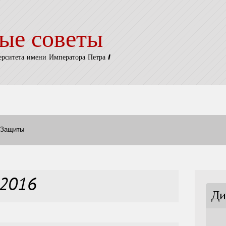
ые советы
ерситета имени Императора Петра I
Защиты
ь2016
Ди