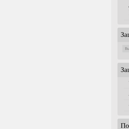
За
Защи
по
совет
За
По