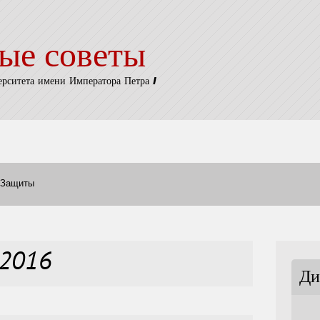
ые советы
ерситета имени Императора Петра I
Защиты
ь2016
Ди