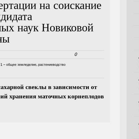
ертации на соискание
ндидата
ных наук Новиковой
ны
0
01 – общее земледелие, растениеводство
сахарной свеклы в зависимости от
вий хранения маточных корнеплодов