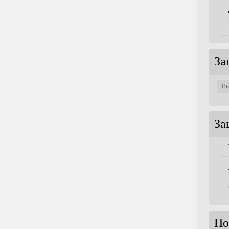
За
Защи
по
совет
За
По