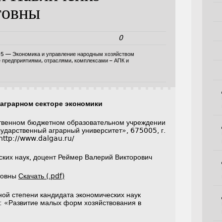
товны
0
05 — Экономика и управление народным хозяйством
е предприятиями, отраслями, комплексами – АПК и
 аграрном секторе экономики
твенном бюджетном образовательном учреждении
ударственный аграрный университет», 675005, г.
 http://www.dalgau.ru/
ских наук, доцент Реймер Валерий Викторович
товны
Скачать (.pdf)
ной степени кандидата экономических наук
: «Развитие малых форм хозяйствования в