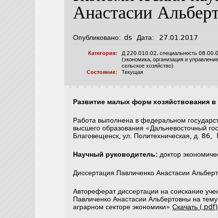
Анастасии Альбер
Опубликовано:
ds
Дата:
27.01.2017
Категория:
Д 220.010.02
,
специальность 08.00.
(экономика, организация и управлени
сельское хозяйство)
Состояние:
Текущая
Развитие малых форм хозяйствования в
Работа выполнена в федеральном государс
высшего образования «Дальневосточный гос
Благовещенск, ул. Политехническая, д. 86,
Научный руководитель:
доктор экономиче
Диссертация Павличенко Анастасии Альбер
Автореферат диссертации на соискание уче
Павличенко Анастасии Альбертовны на тему
аграрном секторе экономики»
Скачать (.pdf)