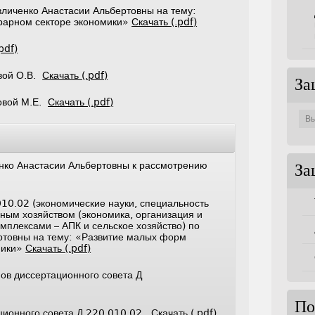
вличенко Анастасии Альбертовны на тему:
грарном секторе экономики»
Скачать (.pdf)
pdf)
вой О.В.
Скачать (.pdf)
За
овой М.Е.
Скачать (.pdf)
Защи
по
совет
нко Анастасии Альбертовны к рассмотрению
За
10.02 (экономические науки, специальность
ным хозяйством (экономика, организация и
мплексами – АПК и сельское хозяйство) по
ртовны на тему: «Развитие малых форм
мики»
Скачать (.pdf)
ов диссертационного совета Д
По
ационного совета Д 220.010.02
Скачать (.pdf)