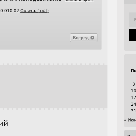
20.010.02
Скачать (.pdf)
Вперед
П
3
1
1
2
3
« Ию
ий