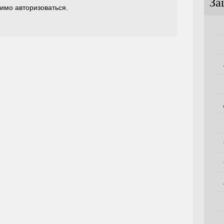
За
димо
авторизоваться
.