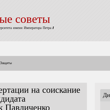
ые советы
ерситета имени Императора Петра I
Защиты
ертации на соискание
Ди
ндидата
к Павличенко