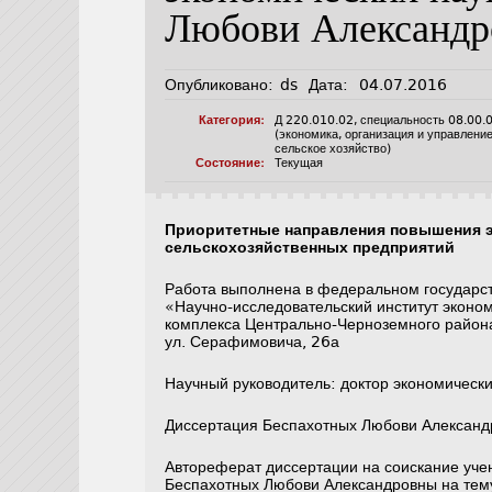
Любови Александ
Опубликовано:
ds
Дата:
04.07.2016
Категория:
Д 220.010.02
,
специальность 08.00.
(экономика, организация и управлени
сельское хозяйство)
Состояние:
Текущая
Приоритетные направления повышения 
сельскохозяйственных предприятий
Работа выполнена в федеральном государс
«Научно-исследовательский институт эконо
комплекса Центрально-Черноземного район
ул. Серафимовича, 26а
Научный руководитель: доктор экономическ
Диссертация Беспахотных Любови Алексан
Автореферат диссертации на соискание уче
Беспахотных Любови Александровны на тем