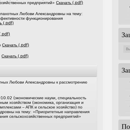
хозяйственных предприятий»
Скачать (.pdf)
спахотных Любови Александровны на тему:
фективности функционирования
ь (.pdf)
(.pdf)
За
Защи
е
Скачать (.pdf)
по
совет
е
Скачать (.pdf)
За
тных Любови Александровны к рассмотрению
10.02 (экономические науки, специальность
ным хозяйством (экономика, организация и
мплексами – АПК и сельское хозяйство) по
дровны на тему: «Приоритетные направления
ния сельскохозяйственных предприятий»
По