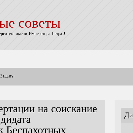
ые советы
ерситета имени Императора Петра I
Защиты
ертации на соискание
Ди
ндидата
к Беспахотных