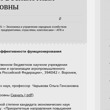
ровны
0
05 — Экономика и управление народным хозяйством
е предприятиями, отраслями, комплексами – АПК и
эффективности функционирования
твенном бюджетном научном учреждении
мики и организации агропромышленного
а Российской Федерации», 394042 г. Воронеж,
их наук, профессор Чарыкова Ольга Генсановна
дровны
Скачать (.pdf)
ной степени кандидата экономических наук
у: «Приоритетные направления повышения