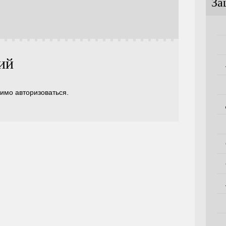
За
ий
димо
авторизоваться
.