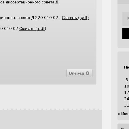
ов диссертационного совета Д
ационного совета Д 220.010.02
Скачать (.pdf)
20.010.02
Скачать (.pdf)
П
Вперед
3
1
1
2
3
« Ию