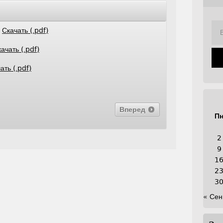
е
Скачать (.pdf)
ачать (.pdf)
ать (.pdf)
Вперед
П
2
9
1
2
3
« Сен