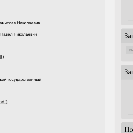
танислав Николаевич
в Павел Николаевич
За
Защи
по
совет
f)
За
кий государственный
pdf)
По