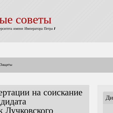
ые советы
ерситета имени Императора Петра I
Защиты
ертации на соискание
Ди
ндидата
к Лучковского