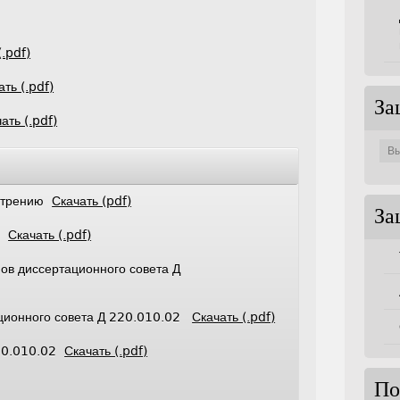
(.pdf)
ать (.pdf)
За
ать (.pdf)
Защи
по
совет
мотрению
Скачать (pdf)
За
те
Скачать (.pdf)
ов диссертационного совета Д
ационного совета Д 220.010.02
Скачать (.pdf)
220.010.02
Скачать (.pdf)
По