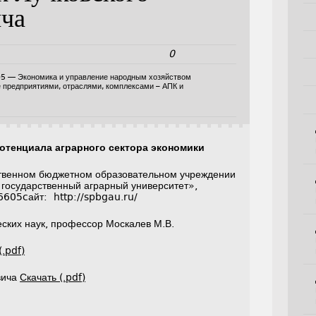
ича
0
05 — Экономика и управление народным хозяйством
е предприятиями, отраслями, комплексами – АПК и
отенциала аграрного сектора экономики
твенном бюджетном образовательном учреждении
 государственный аграрный университет»,
96605cайт: http://spbgau.ru/
ских наук, профессор Москалев М.В.
(.pdf)
вича
Скачать (.pdf)