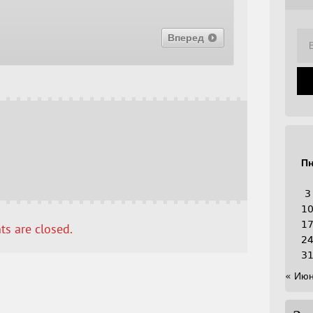
Вперед
П
3
1
1
s are closed.
2
3
« Ию