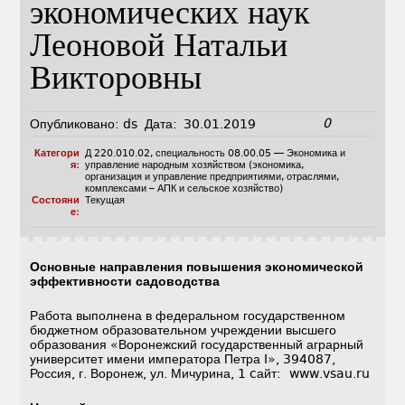
экономических наук
Леоновой Натальи
Викторовны
0
Опубликовано:
ds
Дата:
30.01.2019
Категори
Д 220.010.02
,
специальность 08.00.05 — Экономика и
я:
управление народным хозяйством (экономика,
организация и управление предприятиями, отраслями,
комплексами – АПК и сельское хозяйство)
Состояни
Текущая
е:
Основные направления повышения экономической
эффективности садоводства
Работа выполнена в федеральном государственном
бюджетном образовательном учреждении высшего
образования «Воронежский государственный аграрный
университет имени императора Петра I», 394087,
Россия, г. Воронеж, ул. Мичурина, 1 cайт: www.vsau.ru