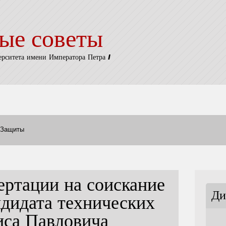
ые советы
ерситета имени Императора Петра I
Защиты
ертации на соискание
Ди
ндидата технических
иса Павловича