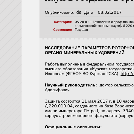
Опубликовано:
ds
Дата:
08.02.2017
Категория:
05.20.01 – Технологии и средства ме
сельскохозяйственные науки)
,
Д 220.
Состояние:
Текущая
ИССЛЕДОВАНИЕ ПАРАМЕТРОВ РОТОРНОГ
ОРГАНО-МИНЕРАЛЬНЫХ УДОБРЕНИЙ
Работа выполнена в федеральном государс
высшего образования «Курская государстве
Иванова» (ФГБОУ ВО Курская ГСХА).
http:/
Научный руководитель
:
доктор сельскох
Адольфович
Защита состоится 11 мая 2017 г. в 10 часо
Д 220.010.04, созданного на базе Воронежс
имени императора Петра I, по адресу: 39408
корпус агроинженерного факультета (корпус
Официальные оппоненты: