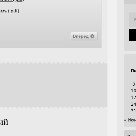
ать (.pdf)
Вперед
П
3
1
1
2
3
ий
« Ию