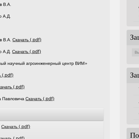
в В.А.
о А.Д.
За
в В.А.
Скачать (.pdf)
Защи
о А.Д.
Скачать (.pdf)
по
совет
ый научный агроинженерный центр ВИМ»
За
 (.pdf)
ачать (.pdf)
а Павловича
Скачать (.pdf)
е
Скачать (.pdf)
По
ачать (.pdf)