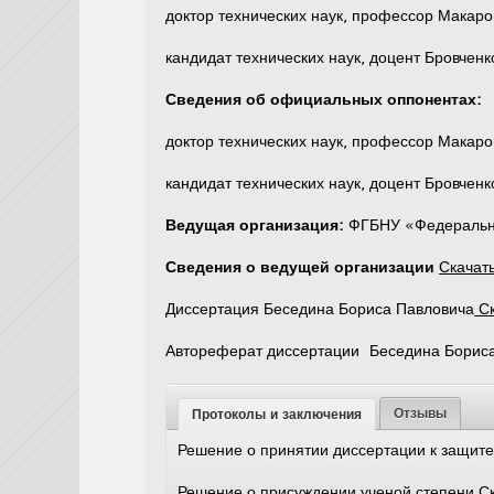
доктор технических наук, профессор Макаро
кандидат технических наук, доцент Бровченк
Сведения об официальных оппонентах:
доктор технических наук, профессор Макаро
кандидат технических наук, доцент Бровченк
Ведущая организация:
ФГБНУ «Федеральн
Сведения о ведущей организации
Скачать
Диссертация Беседина Бориса Павловича
Ск
Автореферат диссертации Беседина Борис
Отзывы
Протоколы и заключения
Решение о принятии диссертации к защит
Решение о присуждении ученой степени
Ск