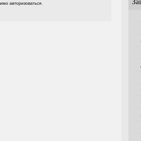
За
димо
авторизоваться
.