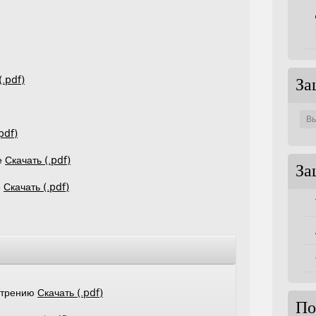
(.pdf)
За
Защи
по
совет
pdf)
е
Скачать (.pdf)
За
е
Скачать (.pdf)
мотрению
Скачать (.pdf)
По