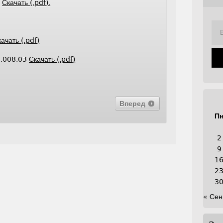
е
Скачать (.pdf).
ачать (.pdf)
2.008.03
Скачать (.pdf)
Вперед
П
2
9
1
2
3
« Сен