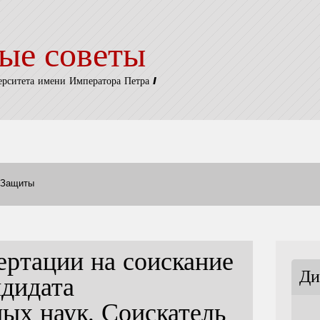
ые советы
ерситета имени Императора Петра I
Защиты
ертации на соискание
Ди
ндидата
ных наук. Соискатель