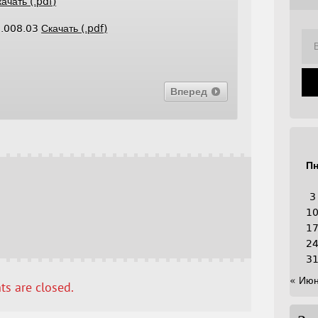
ачать (.pdf)
2.008.03
Скачать (.pdf)
Вперед
П
3
1
1
2
3
« Ию
s are closed.