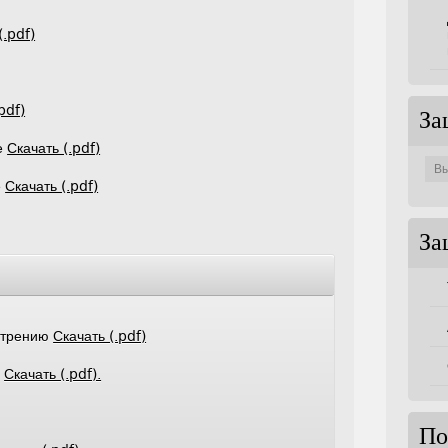
(.pdf)
pdf)
За
е
Скачать (.pdf)
Защи
по
совет
е
Скачать (.pdf)
За
мотрению
Скачать (.pdf)
е
Скачать (.pdf).
По