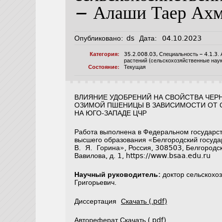
— Алаши Таер Ахм
Опубликовано:
ds
Дата:
04.10.2023
Категория:
35.2.008.03
,
Cпециальность – 4.1.3. 
растений (сельскохозяйственные наук
Состояние:
Текущая
ВЛИЯНИЕ УДОБРЕНИЙ НА СВОЙСТВА ЧЕР
ОЗИМОЙ ПШЕНИЦЫ В ЗАВИСИМОСТИ ОТ 
НА ЮГО-ЗАПАДЕ ЦЧР
Работа выполнена в Федеральном государс
высшего образования «Белгородский госуда
В. Я. Горина», Россия, 308503, Белгородск
Вавилова, д. 1, https://www.bsaa.edu.ru
Научный руководитель:
доктор сельскохоз
Григорьевич.
Диссертация
Скачать (.pdf)
Автореферат
Скачать (.pdf).