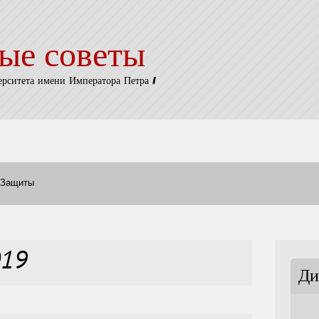
ые советы
ерситета имени Императора Петра I
Защиты
019
Ди