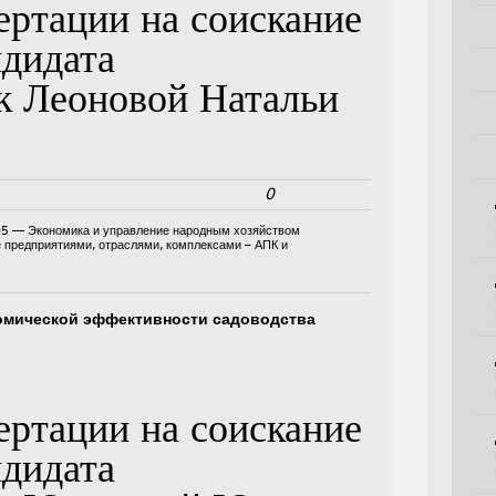
ертации на соискание
ндидата
к Леоновой Натальи
0
05 — Экономика и управление народным хозяйством
е предприятиями, отраслями, комплексами – АПК и
омической эффективности садоводства
ертации на соискание
ндидата