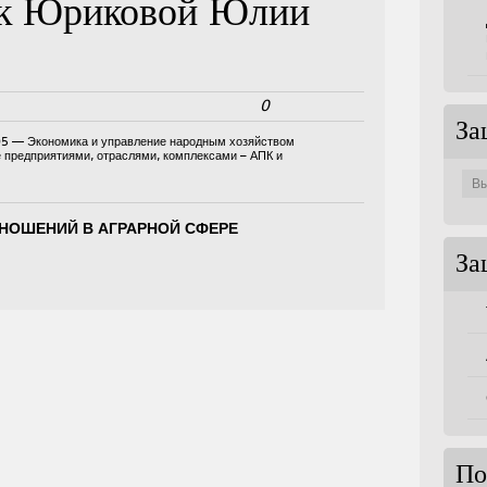
ук Юриковой Юлии
0
За
05 — Экономика и управление народным хозяйством
е предприятиями, отраслями, комплексами – АПК и
Защи
по
совет
НОШЕНИЙ В АГРАРНОЙ СФЕРЕ
За
По