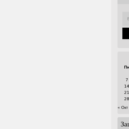
П
7
1
2
2
« Окт
За