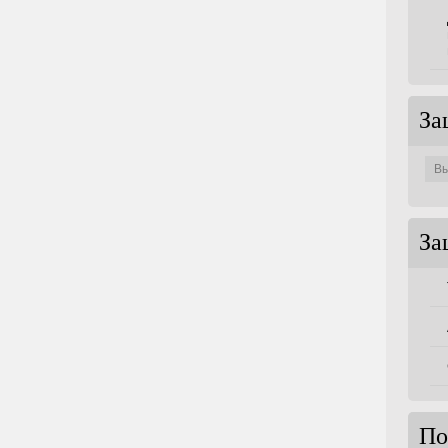
За
Защи
по
совет
За
По