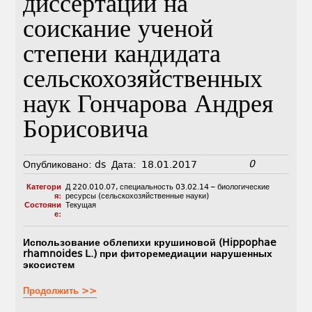
диссертации на
соискание ученой
степени кандидата
сельскохозяйственных
наук Гончарова Андрея
Борисовича
0
Опубликовано:
ds
Дата:
18.01.2017
Категори
Д 220.010.07
,
специальность 03.02.14 – биологические
я:
ресурсы (сельскохозяйственные науки)
Состояни
Текущая
е:
Использование облепихи крушиновой (Hippophae
rhamnoides L.) при фиторемедиации нарушенных
экосистем
Продолжить >>