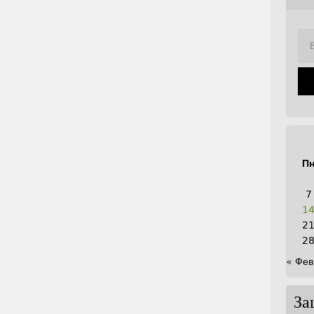
П
7
1
2
2
« Фев
За