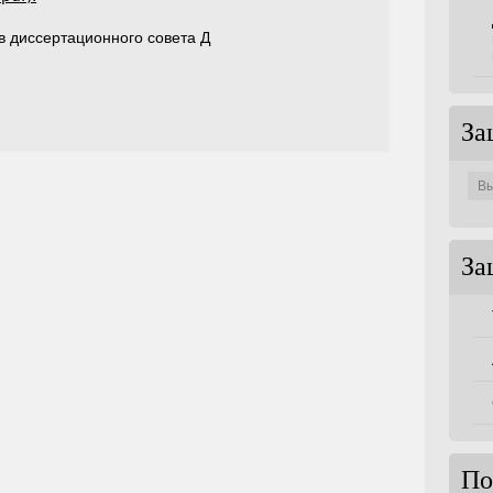
в диссертационного совета Д
За
Защи
по
совет
За
По