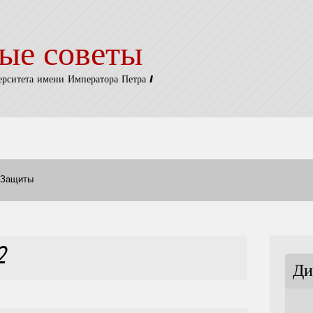
ые советы
ерситета имени Императора Петра I
Защиты
2
Ди