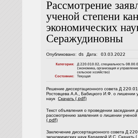
Рассмотрение заяв
ученой степени ка
экономических на
Серажудиновны
Опубликовано:
ds
Дата:
03.03.2022
Категория:
Д 220.010.02
,
специальность 08.00.
(экономика, организация и управлени
сельское хозяйство)
Состояние:
Текущая
Решение диссертационного совета Д 220.01
Ростовцева А.А., Бабицкого И.Ф. о лишении
наук
Скачать (.pdf)
Текст объявления о проведении заседания 
рассмотрению заявления о лишении ученой
(.pdf)
Заключение диссертационного совета Д 220
экономических наук Караевой И.С.
Скачать (