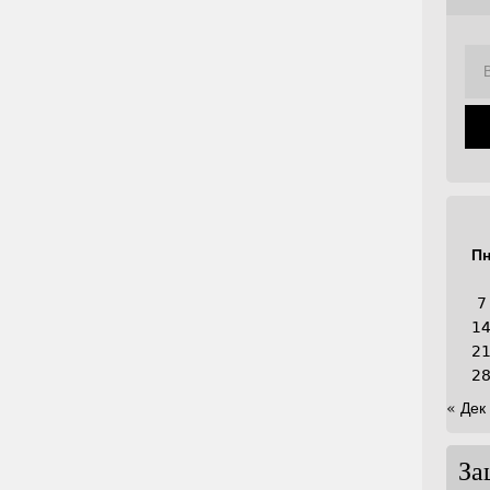
П
7
1
2
2
« Дек
За