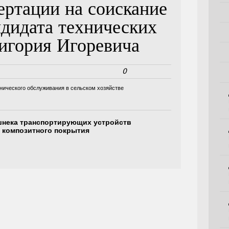
ертации на соискание
ндидата технических
игория Игоревича
0
хнического обслуживания в сельском хозяйстве
шнека транспортирующих устройств
 композитного покрытия