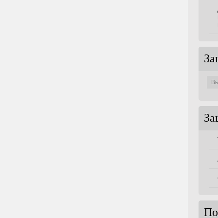
За
Защи
по
совет
За
По