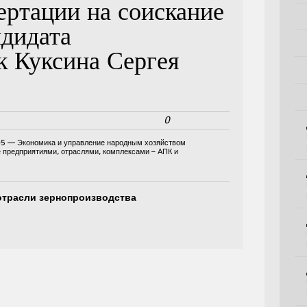
ертации на соискание
ндидата
к Куксина Сергея
0
05 — Экономика и управление народным хозяйством
е предприятиями, отраслями, комплексами – АПК и
отрасли зернопроизводства