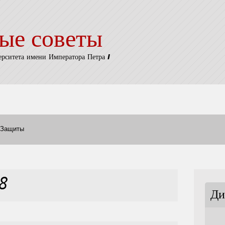
ые советы
ерситета имени Императора Петра I
Защиты
8
Ди