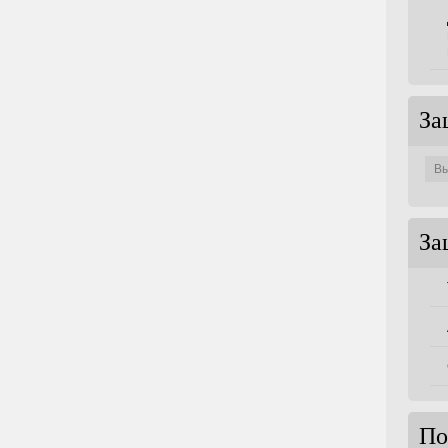
За
Защи
по
совет
За
По