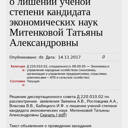
о лишении ученой
степени кандидата
экономических наук
Митенковой Татьяны
Александровны
0
Опубликовано:
ds
Дата:
14.11.2017
Категори
Д 220.010.02
,
специальность 08.00.05 — Экономика и
я:
управление народным хозяйством (экономика,
организация и управление предприятиями, отраслями,
комплексами – АПК и сельское хозяйство)
Состояни
Текущая
е:
Решение диссертационного совета Д 220.010.02 по
рассмотрению заявления Заякина А.В., Ростовцева А.А.,
Власова В.В., Бабицкого И.Ф. о лишении ученой степени
кандидата экономических наук Митенковой Татьяны
Александровны
Скачать (.pdf)
Текст объявления о проведении заседания