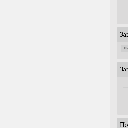
За
Защи
по
совет
За
По