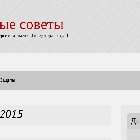
ые советы
ерситета имени Императора Петра I
Защиты
ь2015
Ди