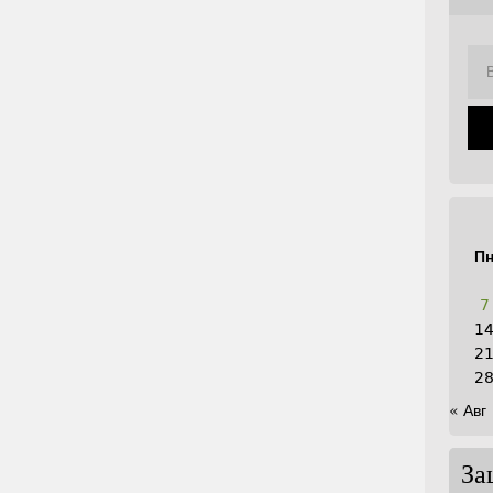
П
7
1
2
2
« Авг
За