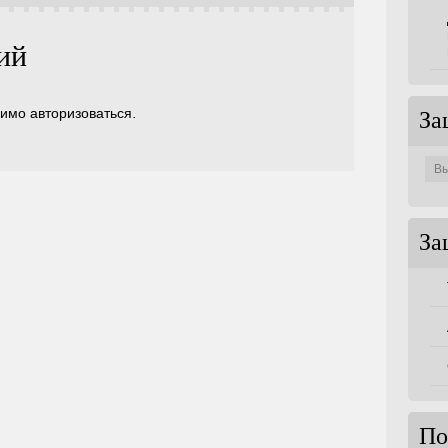
ий
димо
авторизоваться
.
За
Защи
по
совет
За
По