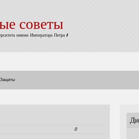
ые советы
ерситета имени Императора Петра I
Защиты
Ди
0