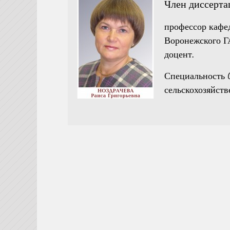
Член диссерта
профессор кафе
Воронежского ГА
доцент.
Специальность 0
сельскохозяйст