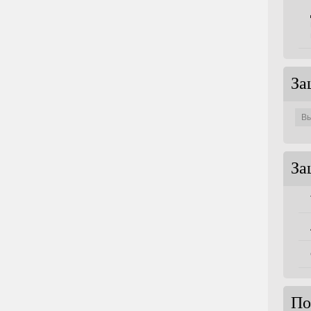
За
Защи
по
совет
За
По