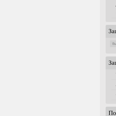
За
Защи
по
совет
За
По