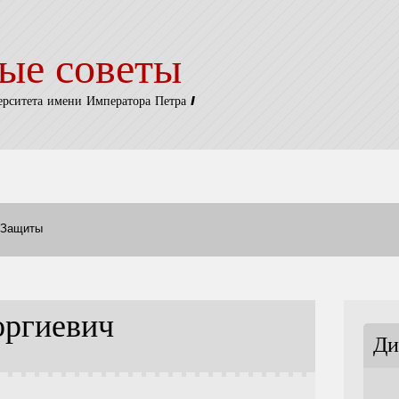
ые советы
ерситета имени Императора Петра I
Защиты
оргиевич
Ди