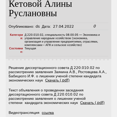
Кетовой Алины
Руслановны
0
Опубликовано:
ds
Дата:
27.04.2022
Категори
Д 220.010.02
,
специальность 08.00.05 — Экономика и
я:
управление народным хозяйством (экономика,
организация и управление предприятиями, отраслями,
комплексами – АПК и сельское хозяйство)
Состояни
Текущая
е:
Решение диссертационного совета Д 220.010.02 по
рассмотрению заявления Заякина А.В., Ростовцева А.А.,
Бабицкого И.Ф. о лишении ученой степени кандидата
экономических наук
Скачать (.pdf)
Текст объявления о проведении заседания
диссертационного совета Д 220.010.02 по
рассмотрению заявления о лишении ученой
степени кандидата экономических наук
Скачать (.pdf)
Видеотрансляция
ссылка