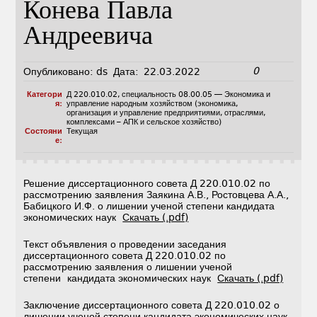
Конева Павла
Андреевича
0
Опубликовано:
ds
Дата:
22.03.2022
Категори
Д 220.010.02
,
специальность 08.00.05 — Экономика и
я:
управление народным хозяйством (экономика,
организация и управление предприятиями, отраслями,
комплексами – АПК и сельское хозяйство)
Состояни
Текущая
е:
Решение диссертационного совета Д 220.010.02 по
рассмотрению заявления Заякина А.В., Ростовцева А.А.,
Бабицкого И.Ф. о лишении ученой степени кандидата
экономических наук
Скачать (.pdf)
Текст объявления о проведении заседания
диссертационного совета Д 220.010.02 по
рассмотрению заявления о лишении ученой
степени кандидата экономических наук
Скачать (.pdf)
Заключение диссертационного совета Д 220.010.02 о
лишении ученой степени кандидата экономических наук