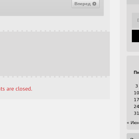
Вперед
П
3
s are closed.
1
1
2
3
« Ию