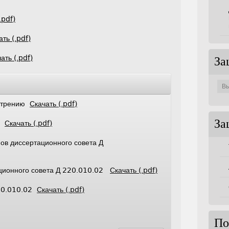
.pdf)
ать (.pdf)
ать (.pdf)
За
Защи
по
совет
мотрению
Скачать (.pdf)
За
те
Скачать (.pdf)
ов диссертационного совета Д
ационного совета Д 220.010.02
Скачать (.pdf)
220.010.02
Скачать (.pdf)
По