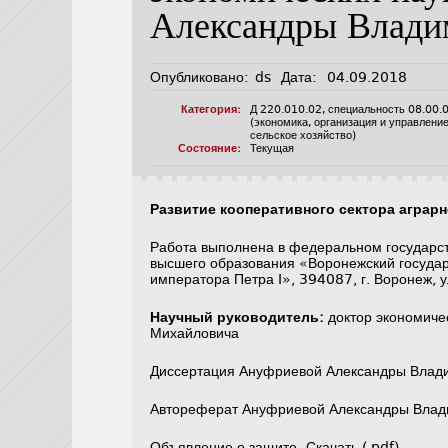
Александры Влад
Опубликовано:
ds
Дата:
04.09.2018
Категория:
Д 220.010.02
,
специальность 08.00.
(экономика, организация и управлени
сельское хозяйство)
Состояние:
Текущая
Развитие кооперативного сектора агра
Работа выполнена в федеральном государс
высшего образования «Воронежский госуда
императора Петра I», 394087, г. Воронеж, ул
Научный руководитель:
доктор экономиче
Михайловича
Диссертация Ануфриевой Александры Вла
Автореферат Ануфриевой Александры Вл
Объявление о защите
Скачать (.pdf)