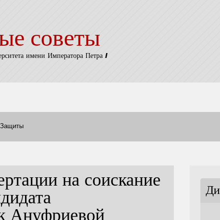
ые советы
ерситета имени Императора Петра I
Защиты
ертации на соискание
Ди
ндидата
ук Ануфриевой