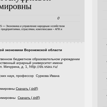
имировны
0
05 — Экономика и управление народным хозяйством
е предприятиями, отраслями, комплексами – АПК и
рной экономики Воронежской области
твенном бюджетном образовательном учреждении
рственный аграрный университет имени
. Мичурина, д. 1, http://ds.vsau.ru/
ских наук, профессор Суркова Ивана
димировны
Скачать (.pdf)
адимировны
Скачать (.pdf)